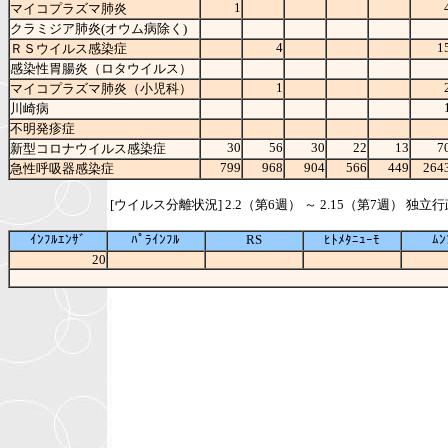
1
マイコプラズマ肺炎
クラミジア肺炎(オウム病除く)
4
1
ＲＳウイルス感染症
感染性胃腸炎（ロタウイルス）
1
マイコプラズマ肺炎（小児科）
川崎病
不明発疹症
30
56
30
22
13
7
新型コロナウイルス感染症
799
968
904
566
449
264
急性呼吸器感染症
[ウイルス分離状況] 2.2（第6週） ～ 2.15（第7週）
ｲﾝﾌﾙｴﾝｻﾞ
ﾊﾟﾗｲﾝﾌﾙ
RS
ﾋﾄﾒﾀﾆｭｰﾓ
ﾑﾝ
20