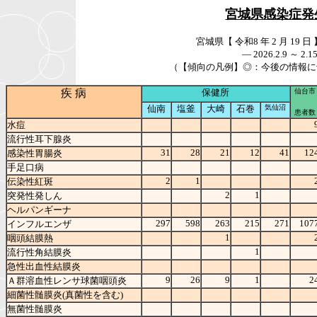
宮城県感染症発
宮城県【 令和8 年 2 月 1
― 2026.2.9 
（【傾向の凡例】◎：今後の情報に
疾 病
保健所
仙台市
仙南
塩釜
大崎
石巻
気仙沼
患者数
水痘
流行性耳下腺炎
31
28
21
12
41
12
感染性胃腸炎
手足口病
2
1
伝染性紅斑
2
1
突発性発しん
ヘルパンギーナ
297
598
263
215
271
107
インフルエンザ
1
咽頭結膜熱
1
流行性角結膜炎
急性出血性結膜炎
9
26
9
1
2
Ａ群溶血性レンサ球菌咽頭炎
細菌性髄膜炎(真菌性を含む)
無菌性髄膜炎