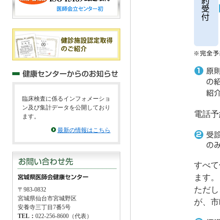
臨床検査に係るインフォメーショ
ン及び集計データを公開しており
電話予
ます。
最新の情報はこちら
すべて
ます。
ただし
〒983-0832
宮城県仙台市宮城野区
が、市
安養寺三丁目7番5号
TEL：
022-256-8600（代表）