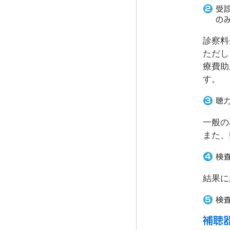
診察料
ただし
療費助
す。
一般の
また、
結果に