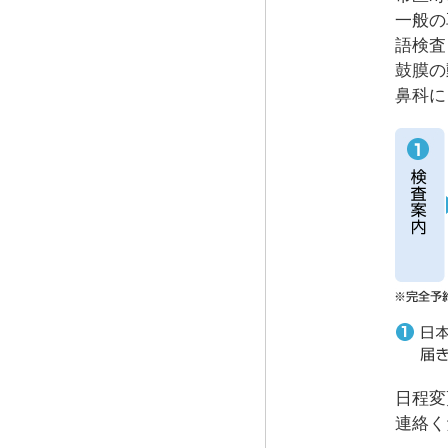
一般の
語検査
鼓膜の
鼻科に
日程変
連絡く