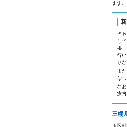
ます。
新
当セ
して
果、
行い
りな
また
なっ
なお
療育
市区町