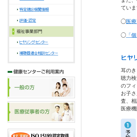
また、
ていま
◯
医療
◯
「個
耳のき
聴力検
のフィ
お子さ
査、相
医療機