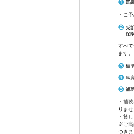
・ご予
すべて
ます。
・補聴
りませ
・貸し
※ご高
つきま